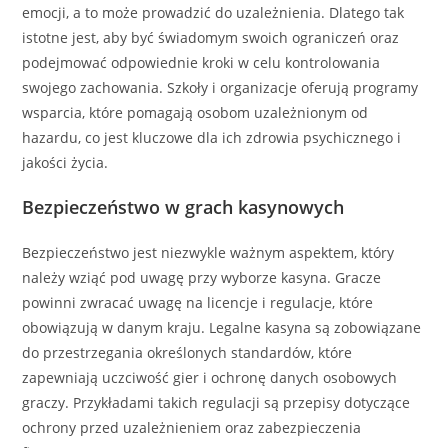
emocji, a to może prowadzić do uzależnienia. Dlatego tak
istotne jest, aby być świadomym swoich ograniczeń oraz
podejmować odpowiednie kroki w celu kontrolowania
swojego zachowania. Szkoły i organizacje oferują programy
wsparcia, które pomagają osobom uzależnionym od
hazardu, co jest kluczowe dla ich zdrowia psychicznego i
jakości życia.
Bezpieczeństwo w grach kasynowych
Bezpieczeństwo jest niezwykle ważnym aspektem, który
należy wziąć pod uwagę przy wyborze kasyna. Gracze
powinni zwracać uwagę na licencje i regulacje, które
obowiązują w danym kraju. Legalne kasyna są zobowiązane
do przestrzegania określonych standardów, które
zapewniają uczciwość gier i ochronę danych osobowych
graczy. Przykładami takich regulacji są przepisy dotyczące
ochrony przed uzależnieniem oraz zabezpieczenia