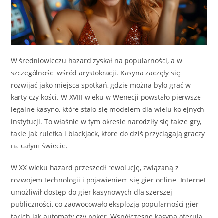
W średniowieczu hazard zyskał na popularności, a w
szczególności wśród arystokracji. Kasyna zaczęły się
rozwijać jako miejsca spotkań, gdzie można było grać w
karty czy kości. W XVIII wieku w Wenecji powstało pierwsze
legalne kasyno, które stało się modelem dla wielu kolejnych
instytucji. To właśnie w tym okresie narodziły się także gry,
takie jak ruletka i blackjack, które do dziś przyciągają graczy
na całym świecie.
W XX wieku hazard przeszedł rewolucję, związaną z
rozwojem technologii i pojawieniem się gier online. Internet
umożliwił dostęp do gier kasynowych dla szerszej
publiczności, co zaowocowało eksplozją popularności gier
takich jak automaty czy poker. Współczesne kasyna oferują