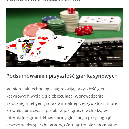
Podsumowanie i przyszłość gier kasynowych
W miarę jak technologia się rozwija, przyszłość gier
kasynowych wydaje się obiecująca. Wprowadzenie
sztucznej inteligencji oraz wirtualnej rzeczywistości może
zrewolucjonizować sposób, w jaki gracze wchodzą w
interakcje z grami. Nowe formy gier mogą przyciągnąć
jeszcze większą liczbę graczy, oferując im niezapomniane