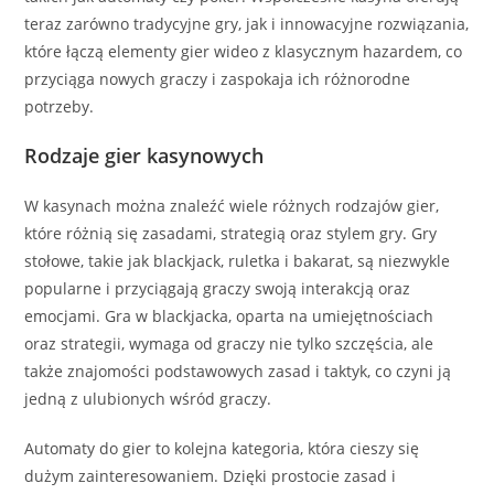
teraz zarówno tradycyjne gry, jak i innowacyjne rozwiązania,
które łączą elementy gier wideo z klasycznym hazardem, co
przyciąga nowych graczy i zaspokaja ich różnorodne
potrzeby.
Rodzaje gier kasynowych
W kasynach można znaleźć wiele różnych rodzajów gier,
które różnią się zasadami, strategią oraz stylem gry. Gry
stołowe, takie jak blackjack, ruletka i bakarat, są niezwykle
popularne i przyciągają graczy swoją interakcją oraz
emocjami. Gra w blackjacka, oparta na umiejętnościach
oraz strategii, wymaga od graczy nie tylko szczęścia, ale
także znajomości podstawowych zasad i taktyk, co czyni ją
jedną z ulubionych wśród graczy.
Automaty do gier to kolejna kategoria, która cieszy się
dużym zainteresowaniem. Dzięki prostocie zasad i