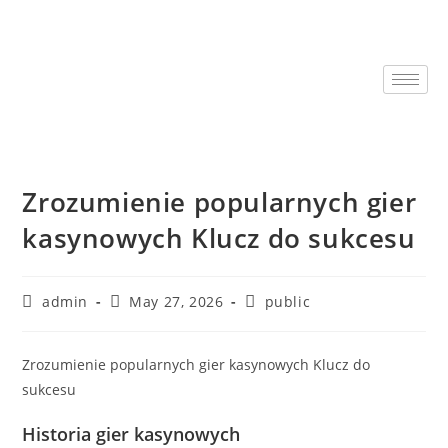
Zrozumienie popularnych gier
kasynowych Klucz do sukcesu
admin
May 27, 2026
public
Zrozumienie popularnych gier kasynowych Klucz do
sukcesu
Historia gier kasynowych