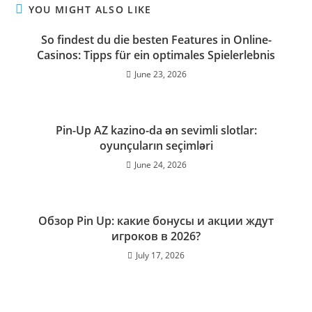
YOU MIGHT ALSO LIKE
So findest du die besten Features in Online-
Casinos: Tipps für ein optimales Spielerlebnis
June 23, 2026
Pin-Up AZ kazino-da ən sevimli slotlar:
oyunçuların seçimləri
June 24, 2026
Обзор Pin Up: какие бонусы и акции ждут
игроков в 2026?
July 17, 2026