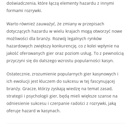
doświadczenia, które łączą elementy hazardu z innymi
formami rozrywki.
Warto również zauważyć, że zmiany w przepisach
dotyczących hazardu w wielu krajach mogą otworzyć nowe
możliwości dla branży. Rozwój legalnych rynków
hazardowych zwiększy konkurencję, co z kolei wpłynie na
jakość oferowanych gier oraz poziom usług. To z pewnością
przyczyni się do dalszego wzrostu popularności kasyn.
Ostatecznie, zrozumienie popularnych gier kasynowych i
ich ewolucji jest kluczem do sukcesu w tej fascynującej
branży. Gracze, którzy zyskają wiedzę na temat zasad,
strategii i psychologii gier, będą mieli większe szanse na
odniesienie sukcesu i czerpanie radości z rozrywki, jaką
oferuje hazard w kasynach.