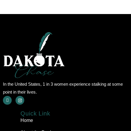
In the United States, 1 in 3 women experience stalking at some
point in their lives.
Quick Link
Home