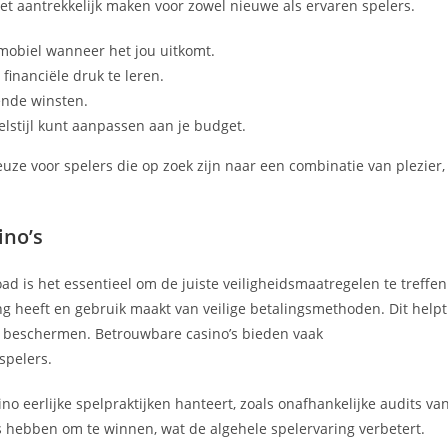
et aantrekkelijk maken voor zowel nieuwe als ervaren spelers.
 mobiel wanneer het jou uitkomt.
inanciële druk te leren.
ende winsten.
elstijl kunt aanpassen aan je budget.
e voor spelers die op zoek zijn naar een combinatie van plezier,
ino’s
ad is het essentieel om de juiste veiligheidsmaatregelen te treffen
ng heeft en gebruik maakt van veilige betalingsmethoden. Dit helpt
te beschermen. Betrouwbare casino’s bieden vaak
spelers.
ino eerlijke spelpraktijken hanteert, zoals onafhankelijke audits va
ans hebben om te winnen, wat de algehele spelervaring verbetert.