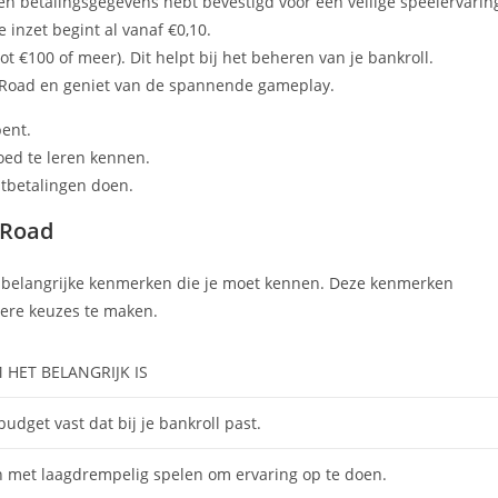
 en betalingsgegevens hebt bevestigd voor een veilige speelervarin
 inzet begint al vanaf €0,10.
ot €100 of meer). Dit helpt bij het beheren van je bankroll.
 Road en geniet van de spannende gameplay.
bent.
oed te leren kennen.
uitbetalingen doen.
 Road
l belangrijke kenmerken die je moet kennen. Deze kenmerken
tere keuzes te maken.
HET BELANGRIJK IS
budget vast dat bij je bankroll past.
 met laagdrempelig spelen om ervaring op te doen.