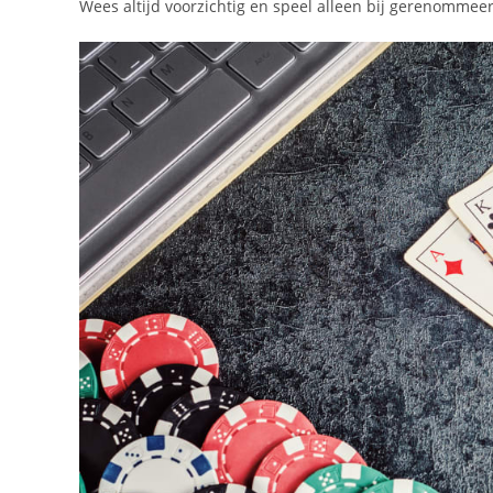
Wees altijd voorzichtig en speel alleen bij gerenommeer