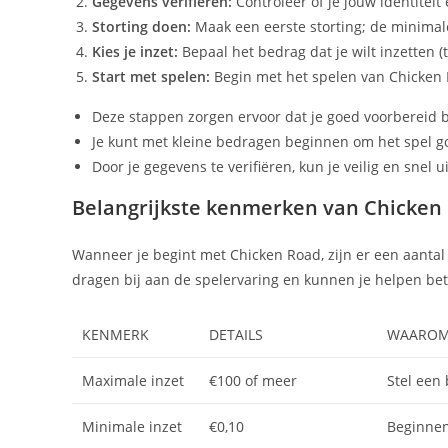
Gegevens verifiëren:
Controleer of je jouw identiteit
Storting doen:
Maak een eerste storting; de minimale
Kies je inzet:
Bepaal het bedrag dat je wilt inzetten (t
Start met spelen:
Begin met het spelen van Chicken
Deze stappen zorgen ervoor dat je goed voorbereid 
Je kunt met kleine bedragen beginnen om het spel g
Door je gegevens te verifiëren, kun je veilig en snel 
Belangrijkste kenmerken van Chicken
Wanneer je begint met Chicken Road, zijn er een aanta
dragen bij aan de spelervaring en kunnen je helpen be
KENMERK
DETAILS
WAAROM 
Maximale inzet
€100 of meer
Stel een 
Minimale inzet
€0,10
Beginnen