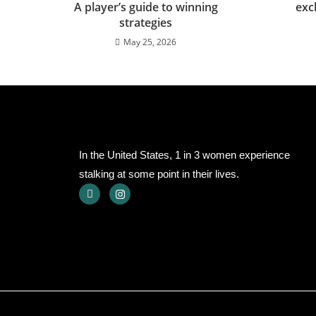
A player’s guide to winning
exc
strategies
May 25, 2026
In the United States, 1 in 3 women experience
stalking at some point in their lives.