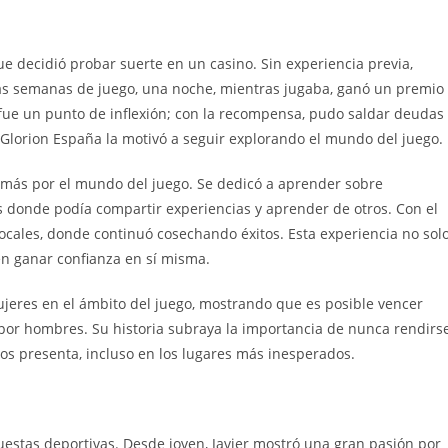
e decidió probar suerte en un casino. Sin experiencia previa,
s semanas de juego, una noche, mientras jugaba, ganó un premio
ue un punto de inflexión; con la recompensa, pudo saldar deudas 
 Glorion España la motivó a seguir explorando el mundo del juego.
e más por el mundo del juego. Se dedicó a aprender sobre
s donde podía compartir experiencias y aprender de otros. Con el
locales, donde continuó cosechando éxitos. Esta experiencia no sol
én ganar confianza en sí misma.
jeres en el ámbito del juego, mostrando que es posible vencer
por hombres. Su historia subraya la importancia de nunca rendirs
os presenta, incluso en los lugares más inesperados.
uestas deportivas. Desde joven, Javier mostró una gran pasión por