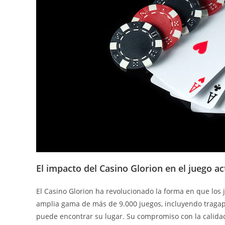
El impacto del Casino Glorion en el juego ac
El Casino Glorion ha revolucionado la forma en que los
amplia gama de más de 9.000 juegos, incluyendo tragap
puede encontrar su lugar. Su compromiso con la calidad