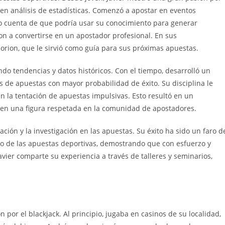
o en análisis de estadísticas. Comenzó a apostar en eventos
io cuenta de que podría usar su conocimiento para generar
on a convertirse en un apostador profesional. En sus
lorion, que le sirvió como guía para sus próximas apuestas.
ndo tendencias y datos históricos. Con el tiempo, desarrolló un
s de apuestas con mayor probabilidad de éxito. Su disciplina le
n la tentación de apuestas impulsivas. Esto resultó en un
o en una figura respetada en la comunidad de apostadores.
ación y la investigación en las apuestas. Su éxito ha sido un faro d
o de las apuestas deportivas, demostrando que con esfuerzo y
vier comparte su experiencia a través de talleres y seminarios,
por el blackjack. Al principio, jugaba en casinos de su localidad,