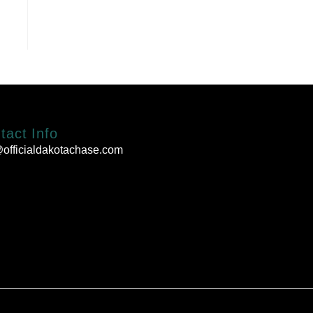
tact Info
@officialdakotachase.com