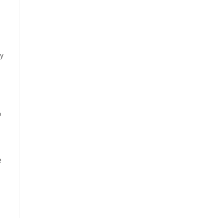
y
o
e