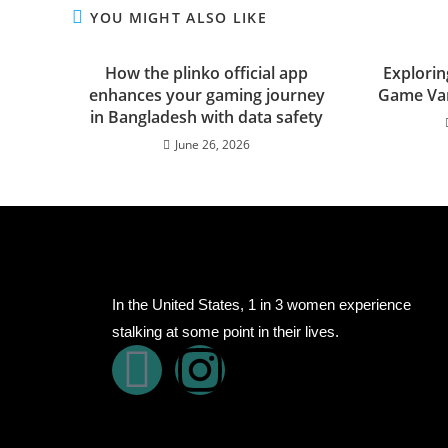
YOU MIGHT ALSO LIKE
How the plinko official app
Explorin
enhances your gaming journey
Game Var
in Bangladesh with data safety
June 26, 2026
In the United States, 1 in 3 women experience
stalking at some point in their lives.