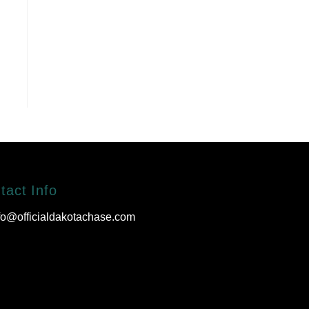
tact Info
fo@officialdakotachase.com