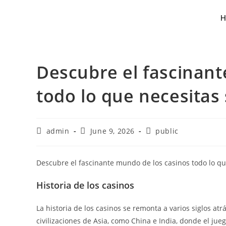
H
Descubre el fascinant
todo lo que necesitas
admin
June 9, 2026
public
Descubre el fascinante mundo de los casinos todo lo qu
Historia de los casinos
La historia de los casinos se remonta a varios siglos at
civilizaciones de Asia, como China e India, donde el ju