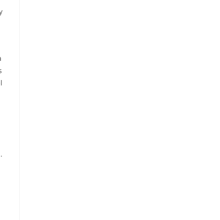
y
a
s
l
.