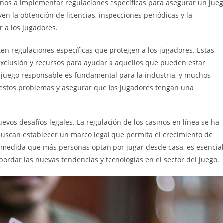
iernos a implementar regulaciones específicas para asegurar un jue
en la obtención de licencias, inspecciones periódicas y la
 a los jugadores.
ten regulaciones específicas que protegen a los jugadores. Estas
exclusión y recursos para ayudar a aquellos que pueden estar
juego responsable es fundamental para la industria, y muchos
 estos problemas y asegurar que los jugadores tengan una
uevos desafíos legales. La regulación de los casinos en línea se ha
buscan establecer un marco legal que permita el crecimiento de
A medida que más personas optan por jugar desde casa, es esencia
ordar las nuevas tendencias y tecnologías en el sector del juego.