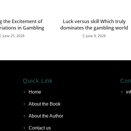
g the Excitement of
Luck versus skill Which truly
iations in Gambling
dominates the gambling world
June 25, 2026
June 9, 2026
Quick Link
Con
Home
in
About the Book
About the Author
Contact us