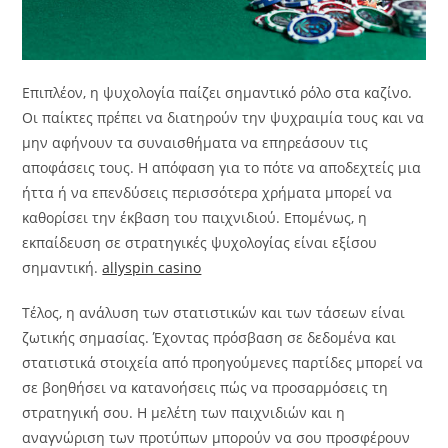
Επιπλέον, η ψυχολογία παίζει σημαντικό ρόλο στα καζίνο.
Οι παίκτες πρέπει να διατηρούν την ψυχραιμία τους και να
μην αφήνουν τα συναισθήματα να επηρεάσουν τις
αποφάσεις τους. Η απόφαση για το πότε να αποδεχτείς μια
ήττα ή να επενδύσεις περισσότερα χρήματα μπορεί να
καθορίσει την έκβαση του παιχνιδιού. Επομένως, η
εκπαίδευση σε στρατηγικές ψυχολογίας είναι εξίσου
σημαντική.
allyspin casino
Τέλος, η ανάλυση των στατιστικών και των τάσεων είναι
ζωτικής σημασίας. Έχοντας πρόσβαση σε δεδομένα και
στατιστικά στοιχεία από προηγούμενες παρτίδες μπορεί να
σε βοηθήσει να κατανοήσεις πώς να προσαρμόσεις τη
στρατηγική σου. Η μελέτη των παιχνιδιών και η
αναγνώριση των προτύπων μπορούν να σου προσφέρουν