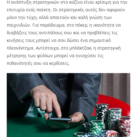
Η ανάπτυξη στρατηγικών στο καζίνο είναι κρίσιμη για την
επιτυχία ενός παίκτη. Οι στρατηγικές αυτές δεν αφορούν
μόνο την τύχη, αλλά απαιτούν και καλή γνώση των
παιχνιδιών. Για παράδειγμα, στο πόκερ, η ικανότητα να
διαβάζεις τους αντιπάλους σου και να προβλέπεις τις
κινήσεις τους μπορεί να σου δώσει ένα σημαντικό
πλεονέκτημα. Αντίστοιχα, στο μπλάκτζακ, η στρατηγική
μέτρησης των φύλλων μπορεί να ενισχύσει τις
πιθανότητές σου να κερδίσεις.