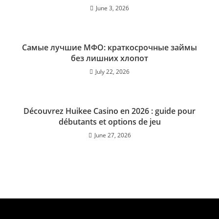
June 3, 2026
Самые лучшие МФО: краткосрочные займы
без лишних хлопот
July 22, 2026
Découvrez Huikee Casino en 2026 : guide pour
débutants et options de jeu
June 27, 2026