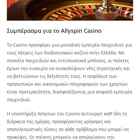
Συμπέρασμα για το Allyspin Casino
Το Casino προσφέρει μια μοναδική εμπειρία παιχνιδιού για
τους λάτρεις των διαδικτυακών καζίνο στην Ελλάδα. Με
ποικιλία παιχνιδιών και εντυπωσιακά μπόνους, οι παίκτες
έχουν την ευκαιρία να ανακαλύψουν νέες στρατηγικές και
να βελτιώσουν τις δεξιότητές τους. Η ασφάλεια των
προσωπικών και οικονομικών πληροφοριών των χρηστών
είναι προτεραιότητα, διασφαλίζοντας μια ασφαλή εμπειρία
παιχνιδιού.
Η υποστήριξη πελατών του Casino λειτουργεί καθ’ όλη τη
διάρκεια της ημέρας, προσφέροντας γρήγορες και
αποτελεσματικές λύσεις σε κάθε πρόβλημα που μπορεί να
προκύψει. Οι παίκτες μπορούν να απολαύσουν την