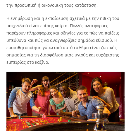
την προσωπική ή οικονομική τους κατάσταση.
Η ενημέρωση και η εκπαίδευση σχετικά με την ηθική του
παιχνιδιού είναι επίσης καίρια. Πολλές πλατφόρμες
παρέχουν πληροφορίες και οδηγίες για το πώς να παίζεις
υπεύθυνα και πώς να αναγνωρίζεις σημάδια εθισμού. Η
ευαισθητοποίηση γύρω από αυτό το θέμα είναι ζωτικής
σημασίας για τη διασφάλιση μιας υγιούς και ευχάριστης
εμπειρίας στο καζίνο.