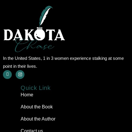
In the United States, 1 in 3 women experience stalking at some
point in their lives.
Quick Link
Home
About the Book
About the Author
Contact us