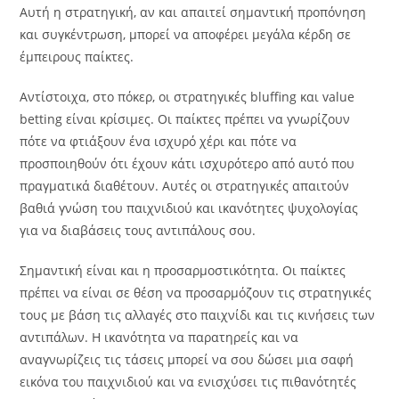
Αυτή η στρατηγική, αν και απαιτεί σημαντική προπόνηση
και συγκέντρωση, μπορεί να αποφέρει μεγάλα κέρδη σε
έμπειρους παίκτες.
Αντίστοιχα, στο πόκερ, οι στρατηγικές bluffing και value
betting είναι κρίσιμες. Οι παίκτες πρέπει να γνωρίζουν
πότε να φτιάξουν ένα ισχυρό χέρι και πότε να
προσποιηθούν ότι έχουν κάτι ισχυρότερο από αυτό που
πραγματικά διαθέτουν. Αυτές οι στρατηγικές απαιτούν
βαθιά γνώση του παιχνιδιού και ικανότητες ψυχολογίας
για να διαβάσεις τους αντιπάλους σου.
Σημαντική είναι και η προσαρμοστικότητα. Οι παίκτες
πρέπει να είναι σε θέση να προσαρμόζουν τις στρατηγικές
τους με βάση τις αλλαγές στο παιχνίδι και τις κινήσεις των
αντιπάλων. Η ικανότητα να παρατηρείς και να
αναγνωρίζεις τις τάσεις μπορεί να σου δώσει μια σαφή
εικόνα του παιχνιδιού και να ενισχύσει τις πιθανότητές