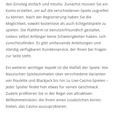
den Einstieg einfach und intuitiv. Zunächst müssen Sie ein
Konto erstellen, um auf die verschiedenen Spiele zugreifen
zu können. Nach der Registrierung haben Sie die
Möglichkeit, sowohl kostenlose als auch Echtgeldspiele zu
spielen. Die Plattform ist benutzerfreundlich gestaltet,
sodass selbst Anfänger keine Schwierigkeiten haben, sich
zurechtzufinden. Es gibt umfassende Anleitungen und
ständig verfügbaren Kundenservice, der Ihnen bei Fragen
zur Seite steht.
Ein weiterer wichtiger Aspekt ist die Vielfalt der Spiele. Von
klassischen Spielautomaten über verschiedene Varianten
von Roulette und Blackjack bis hin zu Live-Casino-Spielen –
jeder Spieler findet hier etwas für seinen Geschmack.
Zudem profitieren Sie in der Regel von attraktiven
Willkommensboni, die Ihnen einen zusätzlichen Anreiz
bieten, das Casino auszuprobieren.