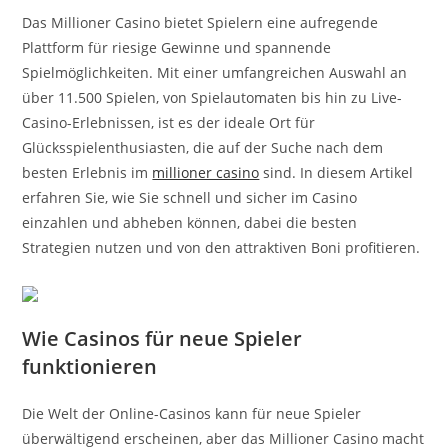
Das Millioner Casino bietet Spielern eine aufregende
Plattform für riesige Gewinne und spannende
Spielmöglichkeiten. Mit einer umfangreichen Auswahl an
über 11.500 Spielen, von Spielautomaten bis hin zu Live-
Casino-Erlebnissen, ist es der ideale Ort für
Glücksspielenthusiasten, die auf der Suche nach dem
besten Erlebnis im
millioner casino
sind. In diesem Artikel
erfahren Sie, wie Sie schnell und sicher im Casino
einzahlen und abheben können, dabei die besten
Strategien nutzen und von den attraktiven Boni profitieren.
Wie Casinos für neue Spieler
funktionieren
Die Welt der Online-Casinos kann für neue Spieler
überwältigend erscheinen, aber das Millioner Casino macht