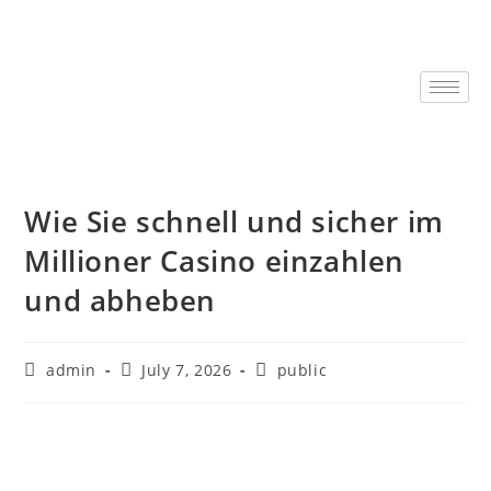
Wie Sie schnell und sicher im
Millioner Casino einzahlen
und abheben
admin
July 7, 2026
public