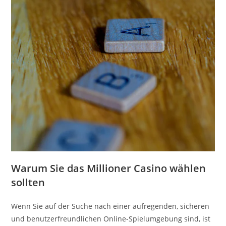
Warum Sie das Millioner Casino wählen
sollten
Wenn Sie auf der Suche nach einer aufregenden, sicheren
und benutzerfreundlichen Online-Spielumgebung sind, ist