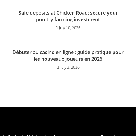
Safe deposits at Chicken Road: secure your
poultry farming investment
July 10, 2026
Débuter au casino en ligne : guide pratique pour
les nouveaux joueurs en 2026
July 3, 2026