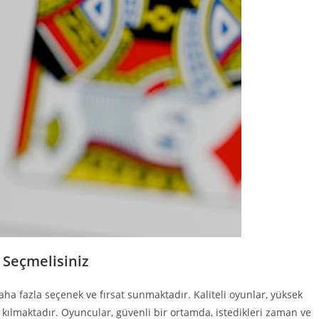
 Seçmelisiniz
aha fazla seçenek ve fırsat sunmaktadır. Kaliteli oyunlar, yüksek
i kılmaktadır. Oyuncular, güvenli bir ortamda, istedikleri zaman ve