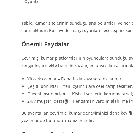
Oyunları
Tablo, kumar sitelerinin sunduğu ana bölümleri ve her b
sunmaktadır. Bu sayede, hangi oyunları seçeceğiniz konus
Önemli Faydalar
Çevrimiçi kumar platformlarının oyunculara sunduğu av
zenginleştirmekte hem de kazanç potansiyelini artırmakt
Yüksek oranlar – Daha fazla kazanç şansı sunar.
Çeşitli bonuslar – Yeni oyunculara özel cazip teklifler.
Güvenli oyun ortamı – Kişisel verilerin korunması sa
24/7 müşteri desteği – Her zaman yardım alabilme i
Bu avantajlar, çevrimiçi kumar deneyiminizi daha keyifli
göz önünde bulundurmanız önerilir.