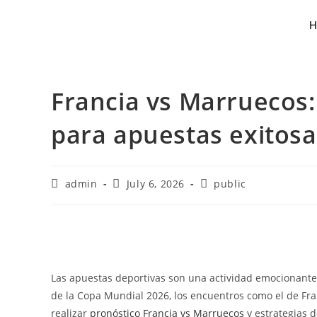
H
Francia vs Marruecos:
para apuestas exitosa
admin
July 6, 2026
public
Las apuestas deportivas son una actividad emocionante
de la Copa Mundial 2026, los encuentros como el de Fr
realizar
pronóstico Francia vs Marruecos
y estrategias 