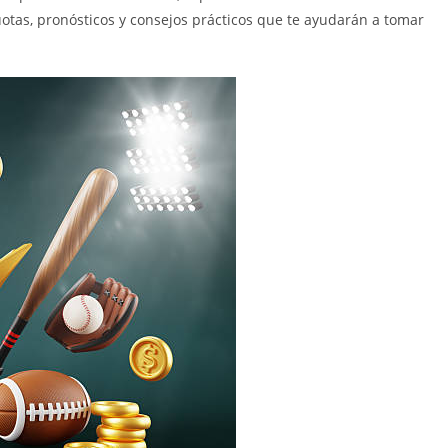
uotas, pronósticos y consejos prácticos que te ayudarán a tomar