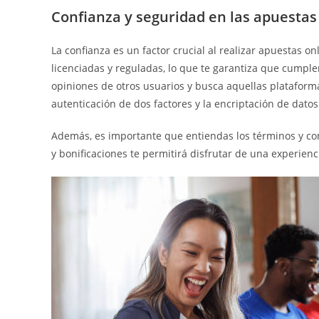
Confianza y seguridad en las apuestas
La confianza es un factor crucial al realizar apuestas 
licenciadas y reguladas, lo que te garantiza que cumple
opiniones de otros usuarios y busca aquellas platafor
autenticación de dos factores y la encriptación de datos
Además, es importante que entiendas los términos y cond
y bonificaciones te permitirá disfrutar de una experienc