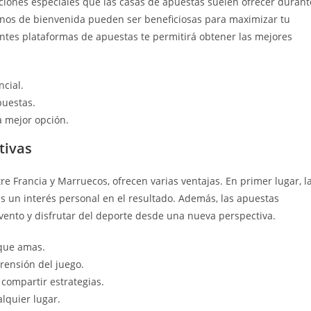
iones especiales que las casas de apuestas suelen ofrecer durant
onos de bienvenida pueden ser beneficiosas para maximizar tu
rentes plataformas de apuestas te permitirá obtener las mejores
cial.
puestas.
a mejor opción.
tivas
re Francia y Marruecos, ofrecen varias ventajas. En primer lugar, l
es un interés personal en el resultado. Además, las apuestas
vento y disfrutar del deporte desde una nueva perspectiva.
 que amas.
rensión del juego.
compartir estrategias.
lquier lugar.