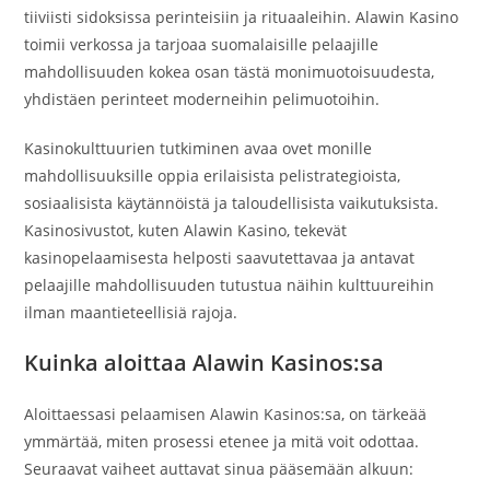
tiiviisti sidoksissa perinteisiin ja rituaaleihin. Alawin Kasino
toimii verkossa ja tarjoaa suomalaisille pelaajille
mahdollisuuden kokea osan tästä monimuotoisuudesta,
yhdistäen perinteet moderneihin pelimuotoihin.
Kasinokulttuurien tutkiminen avaa ovet monille
mahdollisuuksille oppia erilaisista pelistrategioista,
sosiaalisista käytännöistä ja taloudellisista vaikutuksista.
Kasinosivustot, kuten Alawin Kasino, tekevät
kasinopelaamisesta helposti saavutettavaa ja antavat
pelaajille mahdollisuuden tutustua näihin kulttuureihin
ilman maantieteellisiä rajoja.
Kuinka aloittaa Alawin Kasinos:sa
Aloittaessasi pelaamisen Alawin Kasinos:sa, on tärkeää
ymmärtää, miten prosessi etenee ja mitä voit odottaa.
Seuraavat vaiheet auttavat sinua pääsemään alkuun: