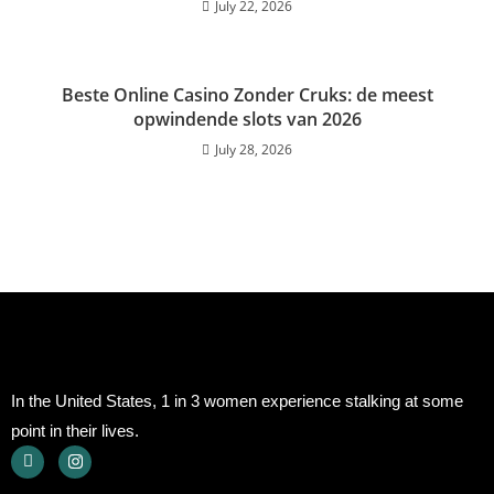
July 22, 2026
Beste Online Casino Zonder Cruks: de meest
opwindende slots van 2026
July 28, 2026
In the United States, 1 in 3 women experience stalking at some
point in their lives.