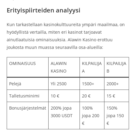
Erityispiirteiden analyysi
Kun tarkastellaan kasinokulttuureita ympäri maailmaa, on
hyödyllistä vertailla, miten eri kasinot tarjoavat
ainutlaatuisia ominaisuuksia. Alawin Kasino erottuu
joukosta muun muassa seuraavilla osa-alueilla:
OMINAISUUS
ALAWIN
KILPAILIJA
KILPAILIJA
KASINO
A
B
Pelejä
Yli 2500
1500+
2000+
Talletusminimi
10 €
20 €
15 €
Bonusjärjestelmät
200% jopa
100%
150%
3000 USDT
jopa 200
jopa 150
€
€