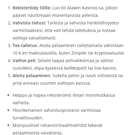
Rekisteröidy tilille:
Luo tili Alawin Kasinos:sa, jolloin
pääset nauttimaan monenlaisista peleistä.
Vahvista tietosi:
Tarkista ja vahvista henkilöllisyytesi
varmistaaksesi, että voit tehdä talletuksia ja nostaa
voittoja vaivattomasti.
Tee talletus:
Aloita pelaaminen tallettamalla vähintään
10 € eri maksutavoilla, kuten Zimpler tai kryptovaluutat.
Valitse peli:
Selaile laajaa pelivalikoimaa ja valitse
suosikkisi, olipa kyseessä kolikkopelit tai live-kasino.
Aloita pelaaminen:
Sukella peliin ja nauti viihteestä tai
yritä onneasi suurten voittojen kanssa.
Helppo ja nopea rekisteröinti ilman monimutkaisia
vaiheita.
Yksinkertainen vahvistusprosessi varmistaa
turvallisuuden.
Monipuoliset rahansiirtovaihtoehdot tekevät
pelaamisesta vaivatonta.