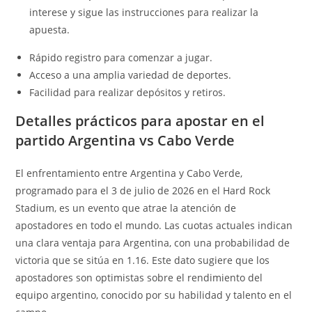
interese y sigue las instrucciones para realizar la
apuesta.
Rápido registro para comenzar a jugar.
Acceso a una amplia variedad de deportes.
Facilidad para realizar depósitos y retiros.
Detalles prácticos para apostar en el
partido Argentina vs Cabo Verde
El enfrentamiento entre Argentina y Cabo Verde,
programado para el 3 de julio de 2026 en el Hard Rock
Stadium, es un evento que atrae la atención de
apostadores en todo el mundo. Las cuotas actuales indican
una clara ventaja para Argentina, con una probabilidad de
victoria que se sitúa en 1.16. Este dato sugiere que los
apostadores son optimistas sobre el rendimiento del
equipo argentino, conocido por su habilidad y talento en el