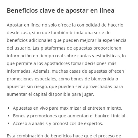
Beneficios clave de apostar en línea
Apostar en línea no solo ofrece la comodidad de hacerlo
desde casa, sino que también brinda una serie de
beneficios adicionales que pueden mejorar la experiencia
del usuario. Las plataformas de apuestas proporcionan
información en tiempo real sobre cuotas y estadísticas, lo
que permite a los apostadores tomar decisiones más
informadas. Además, muchas casas de apuestas ofrecen
promociones especiales, como bonos de bienvenida o
apuestas sin riesgo, que pueden ser aprovechadas para
aumentar el capital disponible para jugar.
Apuestas en vivo para maximizar el entretenimiento.
Bonos y promociones que aumentan el bankroll inicial.
Acceso a análisis y pronósticos de expertos.
Esta combinación de beneficios hace que el proceso de