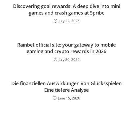
Discovering goal rewards: A deep dive into mini
games and crash games at Spribe
July 22, 2026
Rainbet official site: your gateway to mobile
gaming and crypto rewards in 2026
July 20, 2026
Die finanziellen Auswirkungen von Glücksspielen
Eine tiefere Analyse
June 15, 2026