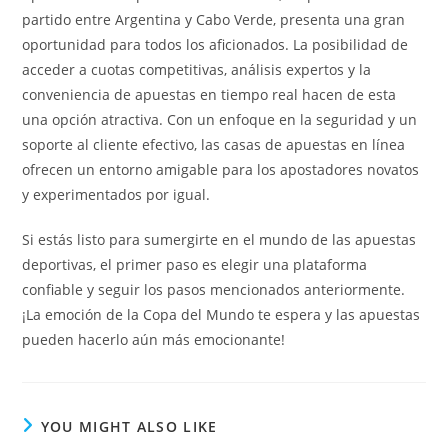
partido entre Argentina y Cabo Verde, presenta una gran
oportunidad para todos los aficionados. La posibilidad de
acceder a cuotas competitivas, análisis expertos y la
conveniencia de apuestas en tiempo real hacen de esta
una opción atractiva. Con un enfoque en la seguridad y un
soporte al cliente efectivo, las casas de apuestas en línea
ofrecen un entorno amigable para los apostadores novatos
y experimentados por igual.
Si estás listo para sumergirte en el mundo de las apuestas
deportivas, el primer paso es elegir una plataforma
confiable y seguir los pasos mencionados anteriormente.
¡La emoción de la Copa del Mundo te espera y las apuestas
pueden hacerlo aún más emocionante!
YOU MIGHT ALSO LIKE