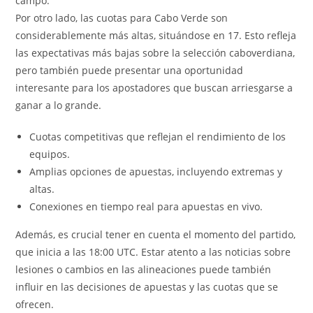
campo.
Por otro lado, las cuotas para Cabo Verde son
considerablemente más altas, situándose en 17. Esto refleja
las expectativas más bajas sobre la selección caboverdiana,
pero también puede presentar una oportunidad
interesante para los apostadores que buscan arriesgarse a
ganar a lo grande.
Cuotas competitivas que reflejan el rendimiento de los
equipos.
Amplias opciones de apuestas, incluyendo extremas y
altas.
Conexiones en tiempo real para apuestas en vivo.
Además, es crucial tener en cuenta el momento del partido,
que inicia a las 18:00 UTC. Estar atento a las noticias sobre
lesiones o cambios en las alineaciones puede también
influir en las decisiones de apuestas y las cuotas que se
ofrecen.